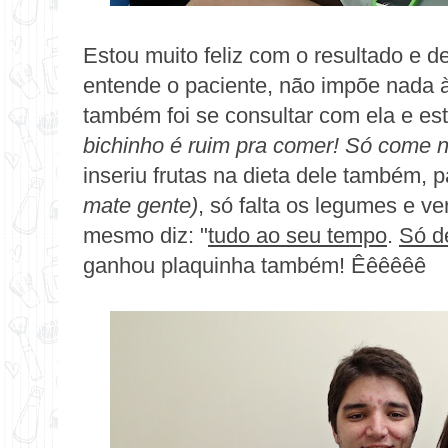
Estou muito feliz com o resultado e d
entende o paciente, não impõe nada à
também foi se consultar com ela e e
bichinho é ruim pra comer! Só come nug
inseriu frutas na dieta dele também,
mate gente)
, só falta os legumes e v
mesmo diz: "
tudo ao seu tempo
.
Só d
ganhou plaquinha também! Êêêêêê