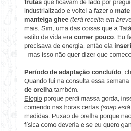
frutas
que ficavam de lado por pregui
industrializado e voltei a fazer o
mate
manteiga ghee
(terá receita em brev
mais. Sim, uma das coisas que a Tat
estilo de vida era
comer pouco
. Eu
f
precisava de energia, então ela
inser
- mas isso não quer dizer que comec
Período de adaptação concluído
, c
Quando fui na consulta essa semana
de orelha
também.
Elogio
porque perdi massa gorda, inser
comendo nas horas certas
(snap está
medidas.
Puxão de orelha
porque não 
física como deveria e se eu quero gan