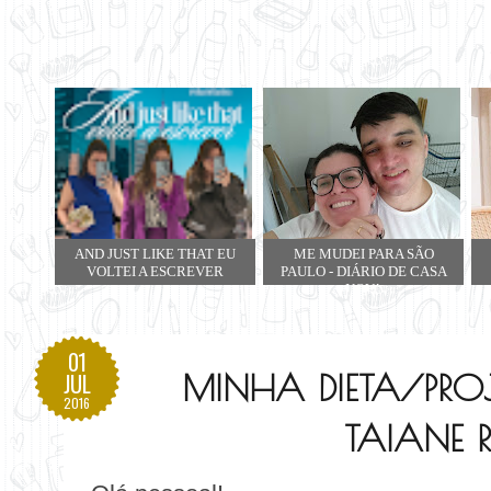
AND JUST LIKE THAT EU
ME MUDEI PARA SÃO
VOLTEI A ESCREVER
PAULO - DIÁRIO DE CASA
NOVA
01
MINHA DIETA/PROJ
JUL
2016
TAIANE R