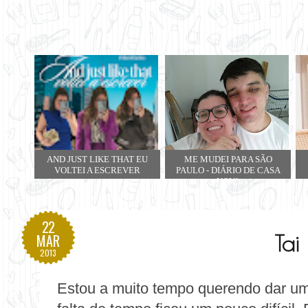
AND JUST LIKE THAT EU
ME MUDEI PARA SÃO
VOLTEI A ESCREVER
PAULO - DIÁRIO DE CASA
NOVA
22
Tai
MAR
2013
Estou a muito tempo querendo dar um