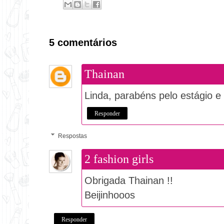
5 comentários
Thainan
Linda, parabéns pelo estágio e
Responder
Respostas
2 fashion girls
Obrigada Thainan !!
Beijinhooos
Responder