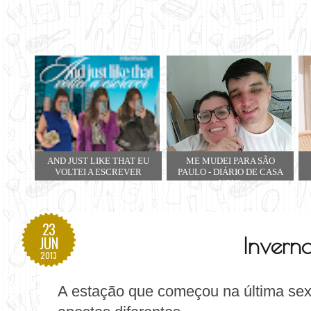
AND JUST LIKE THAT EU
ME MUDEI PARA SÃO
VOLTEI A ESCREVER
PAULO - DIÁRIO DE CASA
NOVA
23
Invern
JUN
2013
A estação que começou na última sex