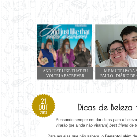
AND JUST LIKE THAT EU
ME MUDEI PARA 
VOLTEI A ESCREVER
PAULO - DIÁRIO DE
NOVA
21
Dicas de Beleza
OUT
2013
Pensando sempre em dar dicas para a beleza 
virarão (se ainda não viraram)
best friend
de t
Para aquelas que não sabem, o
Bepantol
além de