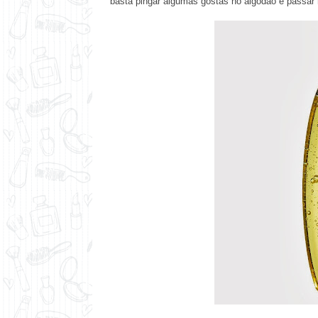
basta pingar algumas gostas no algodão e passar 