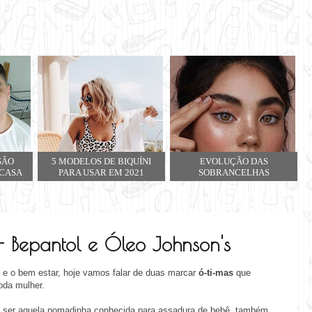
SÃO
5 MODELOS DE BIQUÍNI
EVOLUÇÃO DAS
 CASA
PARA USAR EM 2021
SOBRANCELHAS
 - Bepantol e Óleo Johnson's
e o bem estar, hoje vamos falar de duas marcar
ó-ti-mas
que
oda mulher.
 ser aquela pomadinha conhecida para assadura de bebê, também