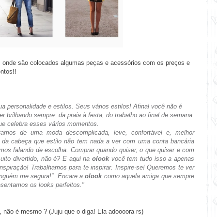
, onde são colocados algumas peças e acessórios com os preços e
ntos!!
ua personalidade e estilos.
Seus vários estilos!
Afinal você não é
 brilhando sempre: da praia à festa, do trabalho ao final de semana.
ue celebra esses vários momentos.
amos de uma moda descomplicada, leve, confortável e, melhor
 da cabeça que estilo não tem nada a ver com uma conta bancária
os falando de escolha.
Comprar quando quiser, o que quiser e com
to divertido, não é? E aqui na
olook
você tem tudo isso a apenas
inspiração! Trabalhamos para te inspirar.
Inspire-se!
Queremos te ver
ninguém me segura!”. Encare a
olook
como aquela amiga que sempre
esentamos os looks perfeitos."
 não é mesmo ? (Juju que o diga! Ela adoooora rs)