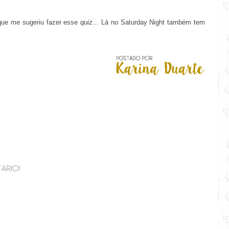
que me sugeriu fazer esse
quiz
... L
á no
Saturday Night
também tem