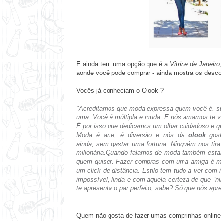
E ainda tem uma opção que é a
Vitrine de Janeiro
aonde você pode comprar - ainda mostra os desco
Vocês já conheciam o
Olook
?
"Acreditamos que
moda expressa quem você é
, s
uma. Você é múltipla e muda. E nós amamos te ver
É por isso que dedicamos um olhar cuidadoso e q
Moda é arte, é diversão e nós da
olook
gost
ainda,
sem gastar uma fortuna.
Ninguém nos tira
milionária.
Quando falamos de moda também estam
quem quiser.
Fazer compras com uma amiga é mui
um click de distância.
Estilo tem tudo a ver com 
impossível, linda e com aquela certeza de que “
te apresenta o par perfeito, sabe? Só que nós apr
Quem não gosta de fazer umas comprinhas online,