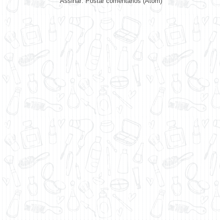
Assinar:
Postar comentários (Atom)