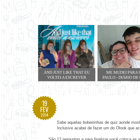
AND JUST LIKE THAT EU
ME MUDEI PARA 
VOLTEI A ESCREVER
PAULO - DIÁRIO DE
NOVA
19
FEV
2014
Sabe aquelas bobeirinhas de quiz aonde mos
Inclusive acabei de fazer um do
Olook
que ach
São 12 perguntas e para finalizar você coloca as