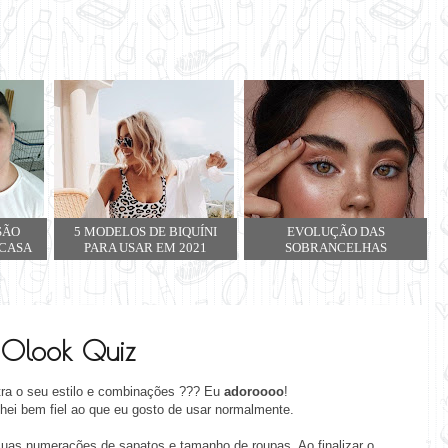
SÃO
5 MODELOS DE BIQUÍNI
EVOLUÇÃO DAS
 CASA
PARA USAR EM 2021
SOBRANCELHAS
Olook Quiz
tra o seu estilo e combinações ??? Eu
adoroooo
!
ei bem fiel ao que eu gosto de usar normalmente.
 suas numerações de sapatos e tamanho de roupas. Ao finalizar o