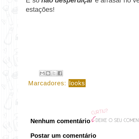
É só
não desperdiçar
e arrasar no v
estações!
Marcadores:
looks
Nenhum comentário
Postar um comentário