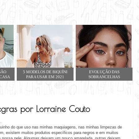
SÃO
5 MODELOS DE BIQUÍNI
EVOLUÇÃO DAS
 CASA
PARA USAR EM 2021
SOBRANCELHAS
gras por Lorraine Couto
.
quinho do que uso nas minhas maquiagens, nas minhas limpezas de
m, existem muitos produtos específicos para negros e em muitos
m nossa pele. Algumas deixam um pouco amarelada, outras deixam