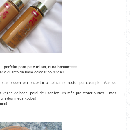
le,
perfeita para pele mista
,
dura bastanteee
!
r o quanto de base colocar no pincel!
 secar beeem pra encostar o celular no rosto, por exemplo. Mas de
 vezes de base, parei de usar faz um mês pra testar outras... mas
é um dos meus xodós!
 mim!