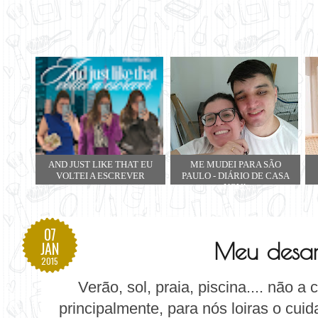
AND JUST LIKE THAT EU
ME MUDEI PARA SÃO
VOLTEI A ESCREVER
PAULO - DIÁRIO DE CASA
NOVA
07
Meu desa
JAN
2015
Verão, sol, praia, piscina.... não a
principalmente, para nós loiras o cui