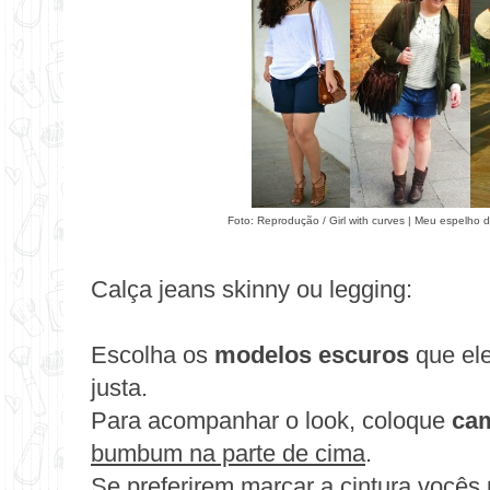
Foto: Reprodução /
Girl with curves
|
Meu espelho d
Calça jeans skinny ou legging:
Escolha os
modelos escuros
que ele
justa.
Para acompanhar o look, coloque
cam
bumbum na parte de cima
.
Se preferirem marcar a cintura você