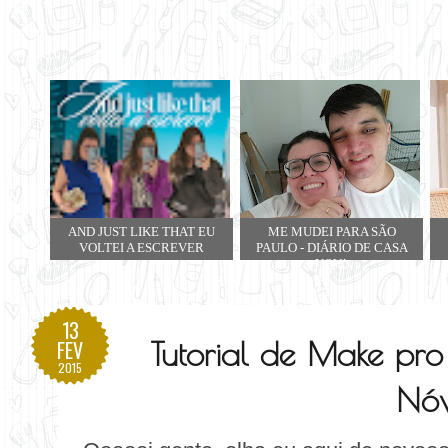
AND JUST LIKE THAT EU
ME MUDEI PARA SÃO
VOLTEI A ESCREVER
PAULO - DIÁRIO DE CASA
NOVA
13
Tutorial de Make pr
FEV
2015
Nó