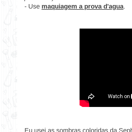
- Use
maquiagem a prova d'agua
.
Eu usei as sombras coloridas da
Sep