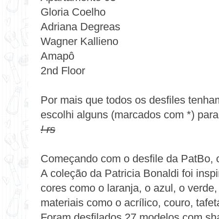
Gloria Coelho
Adriana Degreas
Wagner Kallieno
Amapô
2nd Floor
Por mais que todos os desfiles tenham
escolhi alguns (marcados com *) para
! r
s
Começando com o desfile da PatBo, cl
A
coleção da Patricia Bonaldi
foi insp
cores como o laranja, o azul, o verde
materiais como o acrílico, couro, tafet
Foram desfilados 27 modelos com sh