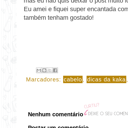
mas eu não quis deixar o post muito l
Eu amei e fiquei super encantada com
também tenham gostado!
Marcadores:
cabelo
,
dicas da kaka
Nenhum comentário
Postar um comentário