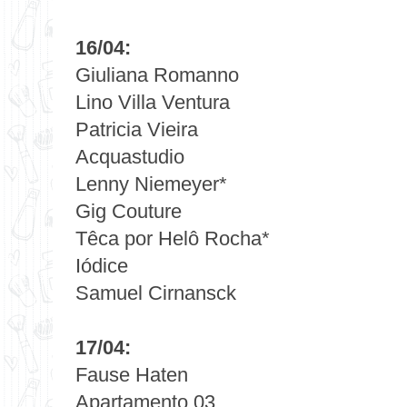
16/04:
Giuliana Romanno
Lino Villa Ventura
Patricia Vieira
Acquastudio
Lenny Niemeyer*
Gig Couture
Têca por Helô Rocha*
Iódice
Samuel Cirnansck
17/04:
Fause Haten
Apartamento 03