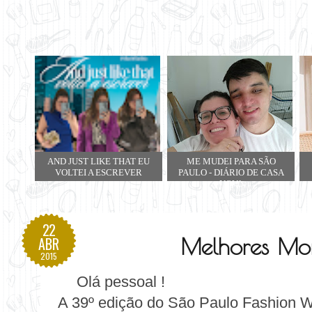
AND JUST LIKE THAT EU
ME MUDEI PARA SÃO
VOLTEI A ESCREVER
PAULO - DIÁRIO DE CASA
NOVA
22
Melhores Mo
ABR
2015
Olá pessoal !
A 39º edição do São Paulo Fashion 