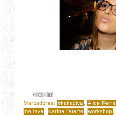
Marcadores:
#kakadiva
,
Alice Ferra
me leva
,
Karina Duarte
,
workshop