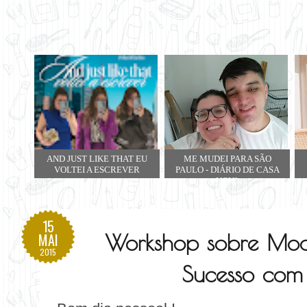
AND JUST LIKE THAT EU
ME MUDEI PARA SÃO
VOLTEI A ESCREVER
PAULO - DIÁRIO DE CASA
NOVA
15
Workshop sobre Moda
MAI
2015
Sucesso com 