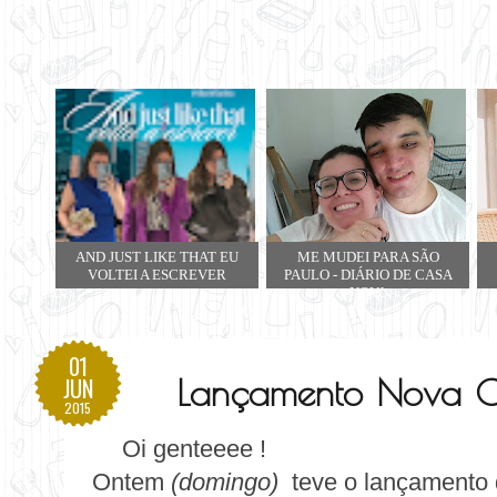
AND JUST LIKE THAT EU
ME MUDEI PARA SÃO
VOLTEI A ESCREVER
PAULO - DIÁRIO DE CASA
NOVA
01
Lançamento Nova C
JUN
2015
Oi genteeee !
Ontem
(domingo)
teve o lançamento