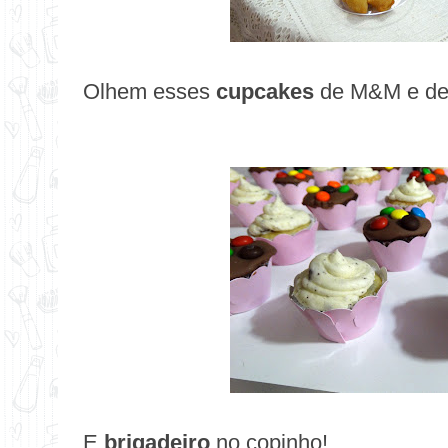
Olhem esses
cupcakes
de M&M e de
E
brigadeiro
no copinho!