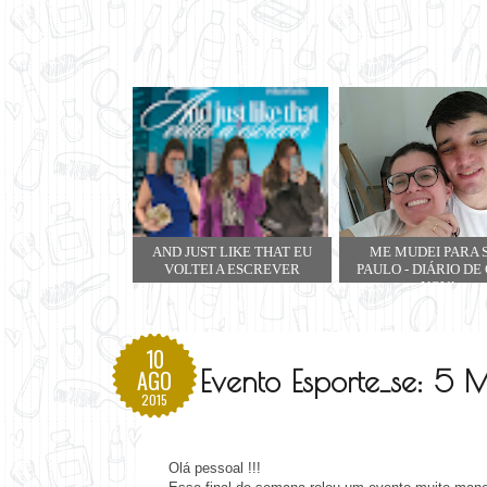
AND JUST LIKE THAT EU
ME MUDEI PARA 
VOLTEI A ESCREVER
PAULO - DIÁRIO DE
NOVA
10
Evento Esporte_se: 5 M
AGO
2015
Olá pessoal !!!