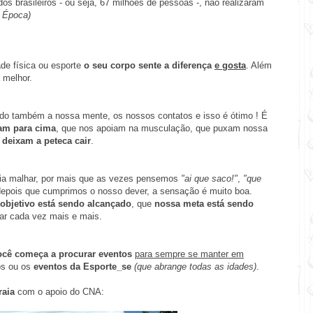
os brasileiros - ou seja, 67 milhões de pessoas -, não realizaram
a Época)
ade física ou esporte
o seu corpo sente a diferença
e gosta
. Além
 melhor.
também a nossa mente, os nossos contatos e isso é ótimo ! É
am para cima
, que nos apoiam na musculação, que puxam nossa
deixam a peteca cair
.
ia malhar, por mais que as vezes pensemos
"ai que saco!"
,
"que
depois que cumprimos o nosso dever, a sensação é muito boa.
objetivo está sendo alcançado
, que
nossa meta está sendo
uar cada vez mais e mais.
ocê começa a procurar eventos
para sempre se manter em
os ou os
eventos da Esporte_se
(que abrange todas as idades)
.
raia
com o apoio do CNA: