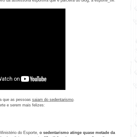
ro da assessoria esportiva que é parceira do blog, a
esporte_se
.
a que as pessoas
saiam do sedentarismo
.
rte e serem mais felizes:
Ministério do Esporte,
o sedentarismo atinge
quase metade da