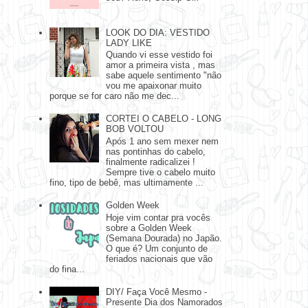
LOOK DO DIA: VESTIDO
LADY LIKE
Quando vi esse vestido foi
amor a primeira vista , mas
sabe aquele sentimento "não
vou me apaixonar muito
porque se for caro não me dec...
CORTEI O CABELO - LONG
BOB VOLTOU
Após 1 ano sem mexer nem
nas pontinhas do cabelo,
finalmente radicalizei !
Sempre tive o cabelo muito
fino, tipo de bebê, mas ultimamente ...
Golden Week
Hoje vim contar pra vocês
sobre a Golden Week
(Semana Dourada) no Japão.
O que é? Um conjunto de
feriados nacionais que vão
do fina...
DIY/ Faça Você Mesmo -
Presente Dia dos Namorados