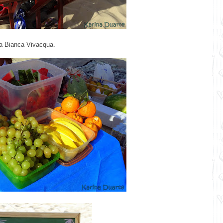
a
Bianca Vivacqua
.