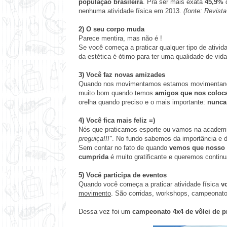
população brasileira
. Pra ser mais exata
45,9%
d
nenhuma atividade física em 2013.
(fonte: Revist
2) O seu corpo muda
Parece mentira, mas não é !
Se você começa a praticar qualquer tipo de ativid
da estética é ótimo para ter uma qualidade de vida
3) Você faz novas amizades
Quando nos movimentamos estamos movimentando 
muito bom quando temos
amigos que nos coloc
orelha quando preciso e o mais importante:
nunca 
4) Você fica mais feliz =)
Nós que praticamos esporte ou vamos na academ
preguiça!!!"
. No fundo sabemos da importância e 
Sem contar no fato de quando
vemos que nosso 
cumprida
é muito gratificante e queremos contin
5) Você participa de eventos
Quando você começa a praticar atividade física
v
movimento
. São corridas, workshops, campeonat
Dessa vez foi um
campeonato 4x4 de vôlei de p