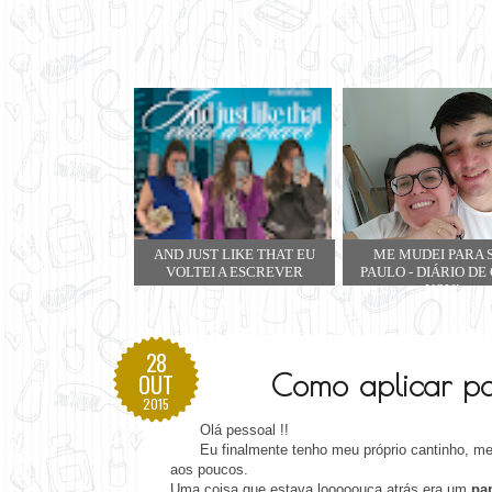
AND JUST LIKE THAT EU
ME MUDEI PARA 
VOLTEI A ESCREVER
PAULO - DIÁRIO DE
NOVA
28
Como aplicar pa
OUT
2015
Olá pessoal !!
Eu finalmente tenho meu próprio cantinho, me
aos poucos.
Uma coisa que estava looooouca atrás era um
pap