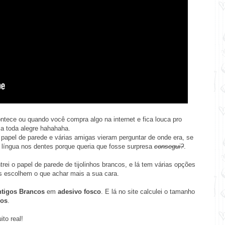
tece ou quando você compra algo na internet e fica louca pro
ça toda alegre hahahaha.
papel de parede e várias amigas vieram perguntar de onde era, se
 língua nos dentes porque queria que fosse surpresa
consegui?
.
rei o papel de parede de tijolinhos brancos, e lá tem várias opções
ês escolhem o que achar mais a sua cara.
ntigos Brancos
em
adesivo fosco
. E lá no site calculei o tamanho
los
.
to real!