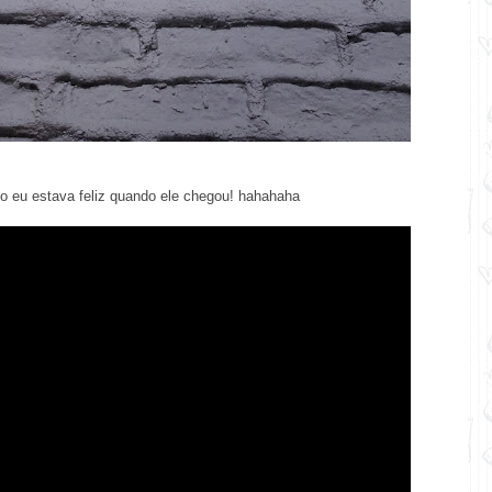
 eu estava feliz quando ele chegou! hahahaha