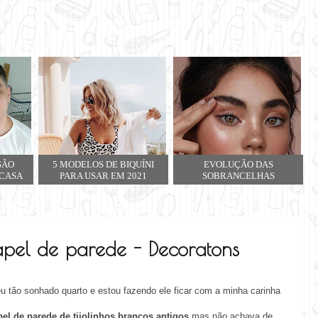
SÃO
5 MODELOS DE BIQUÍNI
EVOLUÇÃO DAS
 CASA
PARA USAR EM 2021
SOBRANCELHAS
pel de parede - Decoratons
u tão sonhado quarto e estou fazendo ele ficar com a minha carinha
el de parede de tijolinhos brancos antigos
mas não achava de