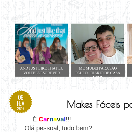
AND JUST LIKE THAT EU
ME MUDEI PARA SÃO
VOLTEI A ESCREVER
PAULO - DIÁRIO DE CASA
NOVA
06
Makes Fáceis p
FEV
2016
É
C
a
r
n
a
v
a
l
!!!
Olá pessoal, tudo bem?