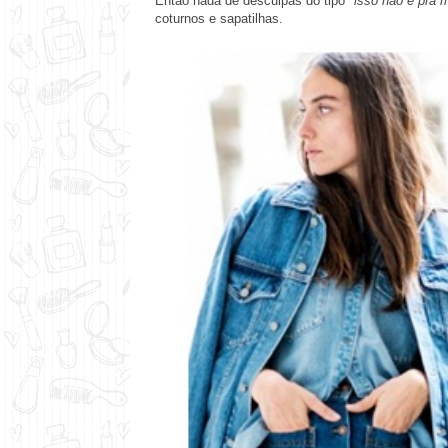
Então nada de desculpas do tipo
"isso não é pra 
coturnos e sapatilhas.