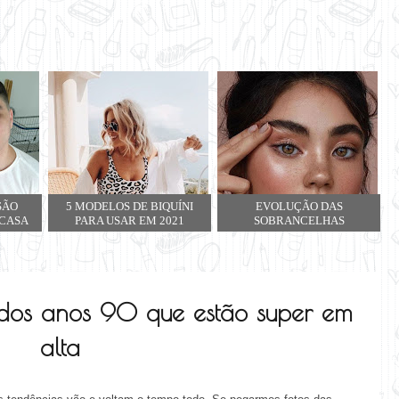
SÃO
5 MODELOS DE BIQUÍNI
EVOLUÇÃO DAS
 CASA
PARA USAR EM 2021
SOBRANCELHAS
dos anos 90 que estão super em
alta