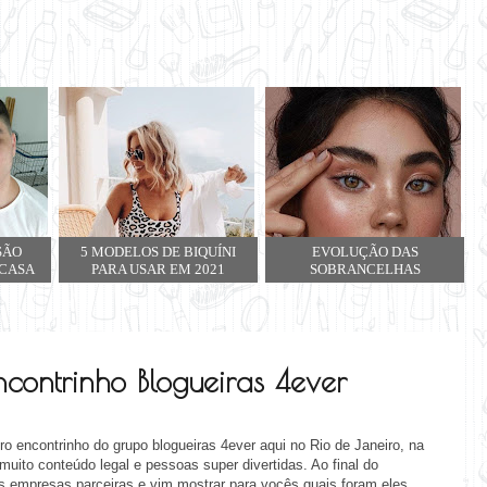
SÃO
5 MODELOS DE BIQUÍNI
EVOLUÇÃO DAS
 CASA
PARA USAR EM 2021
SOBRANCELHAS
ncontrinho Blogueiras 4ever
o encontrinho do grupo blogueiras 4ever aqui no Rio de Janeiro, na
muito conteúdo legal e pessoas super divertidas. Ao final do
s empresas parceiras e vim mostrar para vocês quais foram eles.