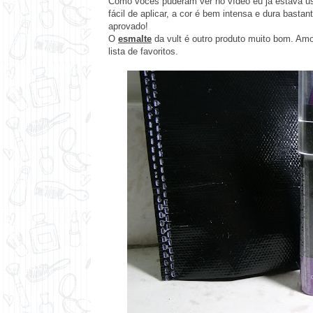
Como vocês puderam ver no vídeo eu já estava 
fácil de aplicar, a cor é bem intensa e dura bast
aprovado!
O
esmalte
da vult é outro produto muito bom. Amo
lista de favoritos.