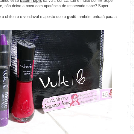
usando esse
batom lápis
da vult, cor 12. Ele é muito bom!!! Super
ante, não deixa a boca com aparência de ressecada sabe? Super
 o chifon e o vendaval e aposto que o
godê
também entrará para a