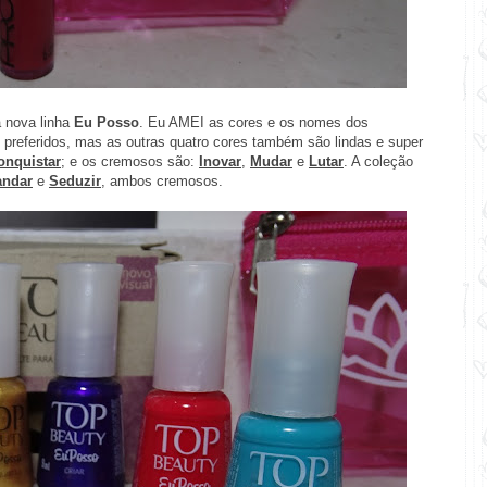
 nova linha
Eu Posso
. Eu AMEI as cores e os nomes dos
preferidos, mas as outras quatro cores também são lindas e super
onquistar
; e os cremosos são:
Inovar
,
Mudar
e
Lutar
. A coleção
ndar
e
Seduzir
, ambos cremosos.