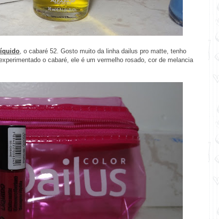
íquido
, o cabaré 52. Gosto muito da linha dailus pro matte, tenho
a experimentado o cabaré, ele é um vermelho rosado, cor de melancia