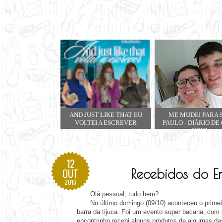
AND JUST LIKE THAT EU
ME MUDEI PARA 
VOLTEI A ESCREVER
PAULO - DIÁRIO DE
NOVA
12
Recebidos do E
OUT
2016
Olá pessoal, tudo bem?
No último domingo (09/10) aconteceu o primeir
barra da tijuca. Foi um evento super bacana, com 
encontrinho recebi alguns produtos de algumas da