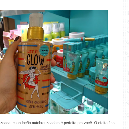
zeada, essa loção autobronzeadora é perfeita pra você. O efeito fica