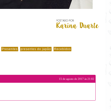
,
Presentes
,
presentes do japão
,
Recebidos
15 de agosto de 2017 às 21:02