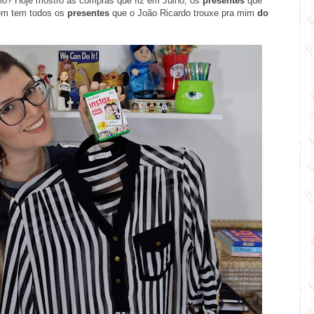
mo? Hoje mostro as compras que fiz em Julho, os
presentes
que
ém tem todos os
presentes
que o João Ricardo trouxe pra mim
do