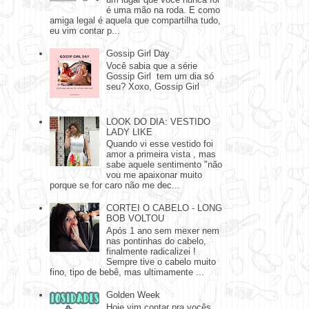
é uma mão na roda. E como
amiga legal é aquela que compartilha tudo,
eu vim contar p...
Gossip Girl Day
Você sabia que a série
Gossip Girl tem um dia só
seu? Xoxo, Gossip Girl
LOOK DO DIA: VESTIDO
LADY LIKE
Quando vi esse vestido foi
amor a primeira vista , mas
sabe aquele sentimento "não
vou me apaixonar muito
porque se for caro não me dec...
CORTEI O CABELO - LONG
BOB VOLTOU
Após 1 ano sem mexer nem
nas pontinhas do cabelo,
finalmente radicalizei !
Sempre tive o cabelo muito
fino, tipo de bebê, mas ultimamente ...
Golden Week
Hoje vim contar pra vocês