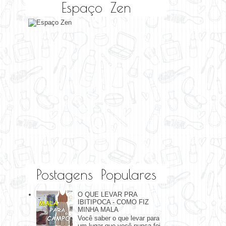
Espaço Zen
Postagens Populares
O QUE LEVAR PRA
IBITIPOCA - COMO FIZ
MINHA MALA
Você saber o que levar para
um lugar que você nunca foi