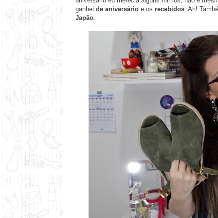
aniversário eu merecia alguns mimos, não é mes
ganhei
de aniversário
e os
recebidos
. Ah! Tamb
Japão
.