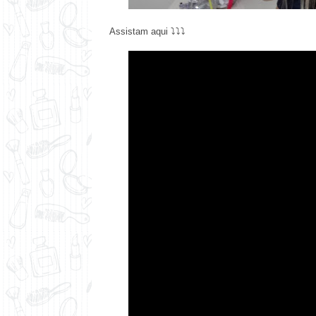
Assistam aqui ⤵⤵⤵