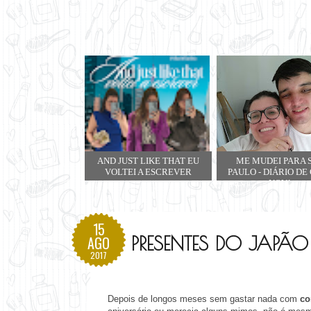
AND JUST LIKE THAT EU
ME MUDEI PARA 
VOLTEI A ESCREVER
PAULO - DIÁRIO DE
NOVA
15
PRESENTES DO JAPÃO
AGO
2017
Depois de longos meses sem gastar nada com
co