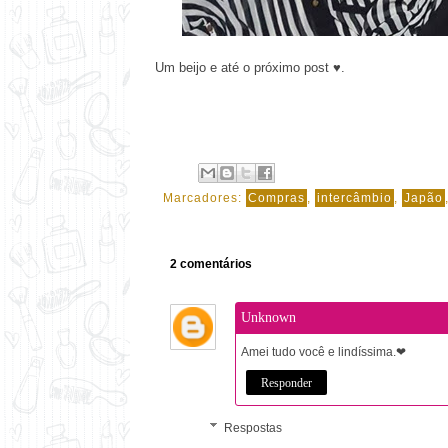
Um beijo e até o próximo post ♥.
Marcadores:
Compras
,
intercâmbio
,
Japão
2 comentários
Unknown
Amei tudo você e lindíssima.❤
Responder
Respostas