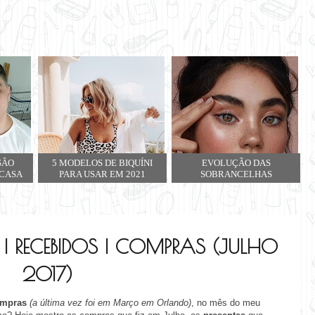
SÃO
5 MODELOS DE BIQUÍNI
EVOLUÇÃO DAS
 CASA
PARA USAR EM 2021
SOBRANCELHAS
 | RECEBIDOS | COMPRAS (JULHO
2017)
mpras
(a última vez foi em Março em Orlando)
, no mês do meu