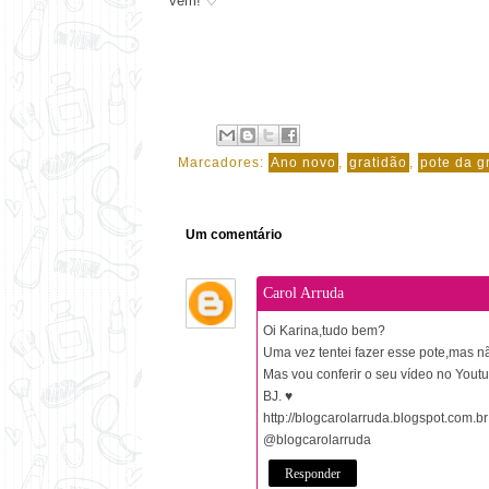
vem! ♡
Marcadores:
Ano novo
,
gratidão
,
pote da g
Um comentário
Carol Arruda
Oi Karina,tudo bem?
Uma vez tentei fazer esse pote,mas nã
Mas vou conferir o seu vídeo no Yout
BJ. ♥
http://blogcarolarruda.blogspot.com.br
@blogcarolarruda
Responder