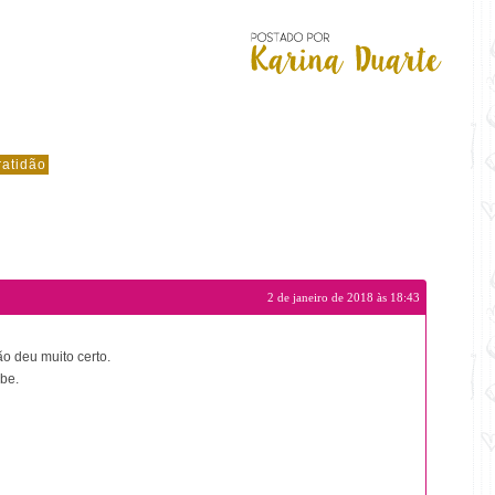
ratidão
2 de janeiro de 2018 às 18:43
o deu muito certo.
ube.