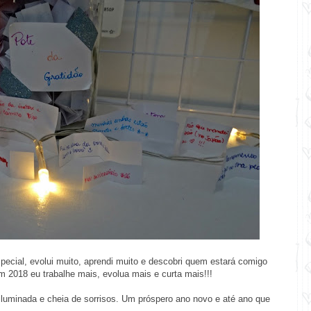
pecial, evolui muito, aprendi muito e descobri quem estará comigo
2018 eu trabalhe mais, evolua mais e curta mais!!!
 iluminada e cheia de sorrisos. Um próspero ano novo e até ano que