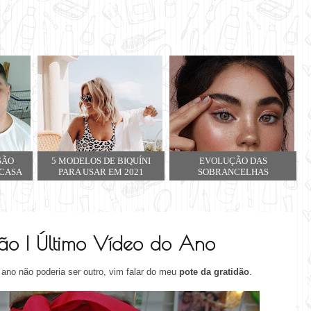
SÃO
5 MODELOS DE BIQUÍNI
EVOLUÇÃO DAS
 CASA
PARA USAR EM 2021
SOBRANCELHAS
dão | Último Vídeo do Ano
 ano não poderia ser outro, vim falar do meu
pote da gratidão
.