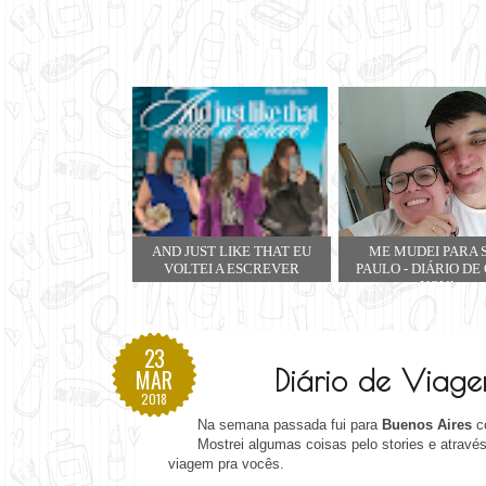
AND JUST LIKE THAT EU
ME MUDEI PARA 
VOLTEI A ESCREVER
PAULO - DIÁRIO DE
NOVA
23
Diário de Viage
MAR
2018
Na semana passada fui para
Buenos Aires
co
Mostrei algumas coisas pelo stories e através
viagem pra vocês.