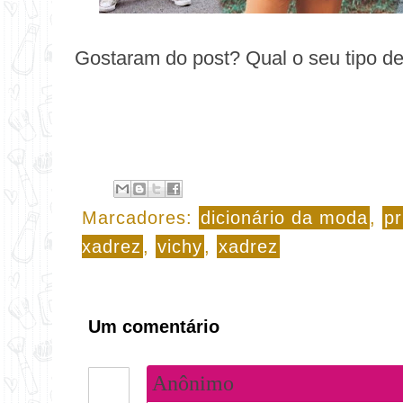
Gostaram do post? Qual o seu tipo de
Marcadores:
dicionário da moda
,
pr
xadrez
,
vichy
,
xadrez
Um comentário
Anônimo