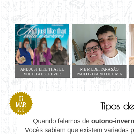
AND JUST LIKE THAT EU
ME MUDEI PARA SÃO
VOLTEI A ESCREVER
PAULO - DIÁRIO DE CASA
NOVA
07
Tipos d
MAR
2018
Quando falamos de
outono-inver
Vocês sabiam que existem variadas p