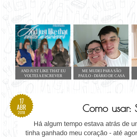
AND JUST LIKE THAT EU
ME MUDEI PARA SÃO
VOLTEI A ESCREVER
PAULO - DIÁRIO DE CASA
NOVA
17
Como usar: S
ABR
2018
Há algum tempo estava atrás de 
tinha ganhado meu coração - até agor