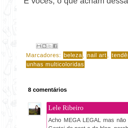
E vocês, o que acham dessa
Marcadores:
beleza
,
nail art
,
tendê
unhas multicoloridas
8 comentários
Lele Ribeiro
Acho MEGA LEGAL mas não te