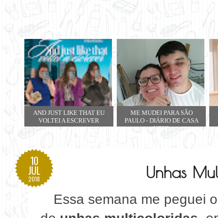
AND JUST LIKE THAT EU
ME MUDEI PARA SÃO
VOLTEI A ESCREVER
PAULO - DIÁRIO DE CASA
NOVA
10
Unhas Mult
JUL
2018
Essa semana me peguei ol