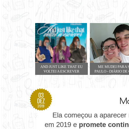
AND JUST LIKE THAT EU
ME MUDEI PARA 
VOLTEI A ESCREVER
PAULO - DIÁRIO DE
NOVA
03
Ma
DEZ
2019
Ela começou a aparecer 
em 2019 e
promete contin