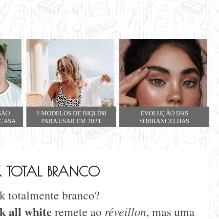
SÃO
5 MODELOS DE BIQUÍNI
EVOLUÇÃO DAS
 CASA
PARA USAR EM 2021
SOBRANCELHAS
 TOTAL BRANCO
k totalmente branco?
ok
all white
réveillon
remete ao
, mas uma