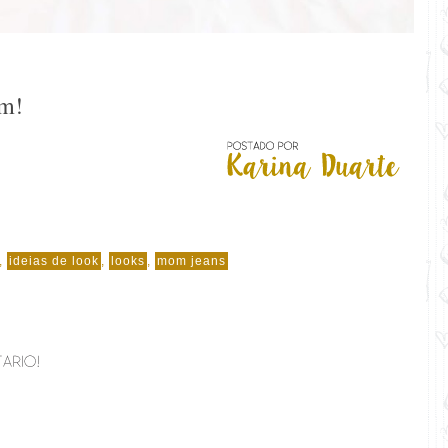
am!
,
ideias de look
,
looks
,
mom jeans