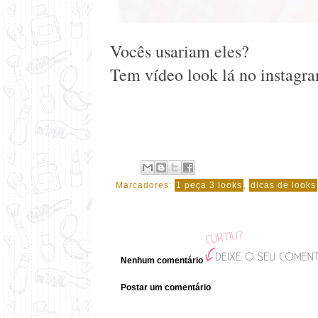
Vocês usariam eles?
Tem vídeo look lá no instagr
Marcadores:
1 peça 3 looks
,
dicas de looks
Nenhum comentário
Postar um comentário