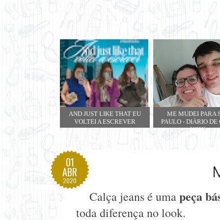
AND JUST LIKE THAT EU
ME MUDEI PARA 
VOLTEI A ESCREVER
PAULO - DIÁRIO DE
NOVA
01
ABR
2020
peça bá
Calça jeans é uma
toda diferença no look.