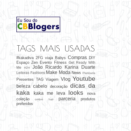
TAGS MAIS USADAS
Compras
#kakadiva
2FG viaja
Babys
DIY
Espaço Zen
Evento
Fitness
Get Ready With
João Ricardo
Karina Duarte
Me
H2H
Make
Moda
News
Leitoras Fashions
Platinada
Youtube
Vlog
Presentes
TAG
Viagem
dicas da
beleza
cabelo
decoração
kaka
looks
kaka me leva
nova
parceria
coleção
produtos
ombré hair
preferidos