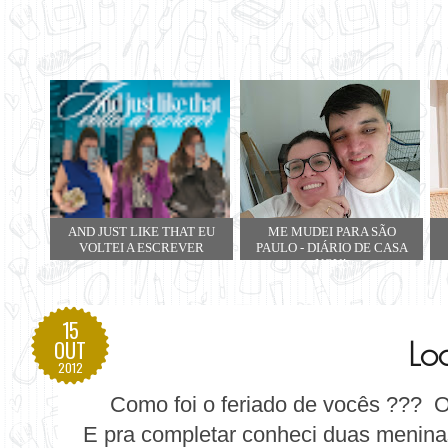
AND JUST LIKE THAT EU
ME MUDEI PARA SÃO
VOLTEI A ESCREVER
PAULO - DIÁRIO DE CASA
NOVA
15
Lo
OUT
2012
Como foi o feriado de vocês ??? O
E pra completar conheci duas meninas 