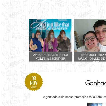
AND JUST LIKE THAT EU
ME MUDEI PARA 
VOLTEI A ESCREVER
PAULO - DIÁRIO DE
NOVA
08
Ganha
NOV
2012
A ganhadora da nossa promoção foi a Tamire