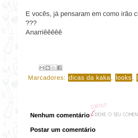
E vocês, já pensaram em como irão cu
???
Anarriêêêêê
Marcadores:
dicas da kaka
,
looks
,
Nenhum comentário
Postar um comentário