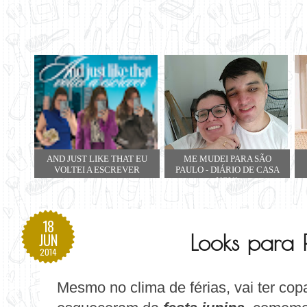
AND JUST LIKE THAT EU
ME MUDEI PARA SÃO
VOLTEI A ESCREVER
PAULO - DIÁRIO DE CASA
NOVA
18
Looks para 
JUN
2014
Mesmo no clima de férias, vai ter co