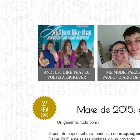
AND JUST LIKE THAT EU
ME MUDEI PARA 
VOLTEI A ESCREVER
PAULO - DIÁRIO DE
NOVA
27
Make de 2015: p
FEV
2015
Oi geeente, tudo bom?
O post de hoje é sobre a tendência de
maquiagem
Oscar 2015 e pelas fashionistas do mundo todo.