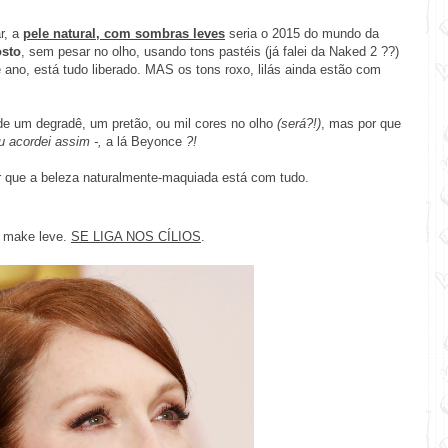
r, a
pele natural,
com sombras leves
seria o 2015 do mundo da
osto
, sem pesar no olho, usando tons pastéis (já falei da
Naked 2
??)
ano, está tudo liberado. MAS os tons roxo, lilás ainda estão com
 de um degradê, um pretão, ou mil cores no olho
(será?!)
, mas por que
u acordei assim -,
a lá Beyonce
?!
r que a beleza naturalmente-maquiada está com tudo.
e make leve.
SE LIGA NOS CÍLIOS
.