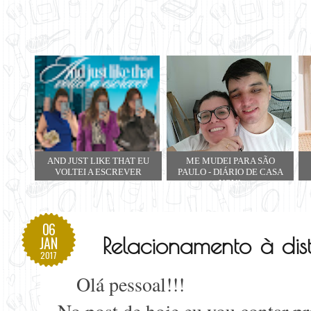
AND JUST LIKE THAT EU
ME MUDEI PARA SÃO
VOLTEI A ESCREVER
PAULO - DIÁRIO DE CASA
NOVA
06
Relacionamento à di
JAN
2017
Olá pessoal!!!