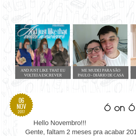
AND JUST LIKE THAT EU
ME MUDEI PARA SÃO
VOLTEI A ESCREVER
PAULO - DIÁRIO DE CASA
NOVA
06
6 on 6
NOV
2017
Hello Novembro!!!
Gente, faltam 2 meses pra acabar 20