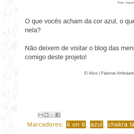
Foto:
Arqui
O que vocês acham da cor azul, o q
nela?
Não deixem de visitar o blog das men
comigo deste projeto!
Ei Alice
|
Palavras Ambulant
Marcadores:
6 on 6
,
azul
,
chakra l