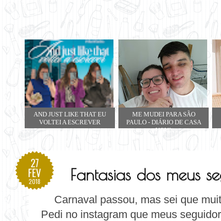
AND JUST LIKE THAT EU
ME MUDEI PARA SÃO
VOLTEI A ESCREVER
PAULO - DIÁRIO DE CASA
NOVA
27
Fantasias dos meus s
FEV
2018
Carnaval passou, mas sei que muit
Pedi no instagram que meus seguidor