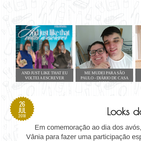
AND JUST LIKE THAT EU
ME MUDEI PARA SÃO
VOLTEI A ESCREVER
PAULO - DIÁRIO DE CASA
NOVA
26
Looks 
JUL
2018
Em comemoração ao dia dos avós,
Vânia para fazer uma participação e