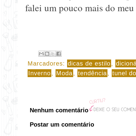
falei um pouco mais do meu 
Marcadores:
dicas de estilo
,
dicion
Inverno
,
Moda
,
tendência
,
tunel d
Nenhum comentário
Postar um comentário