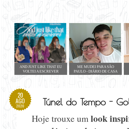
AND JUST LIKE THAT EU
ME MUDEI PARA SÃO
VOLTEI A ESCREVER
PAULO - DIÁRIO DE CASA
NOVA
20
Túnel do Tempo - Go
AGO
2020
look ins
Hoje trouxe um