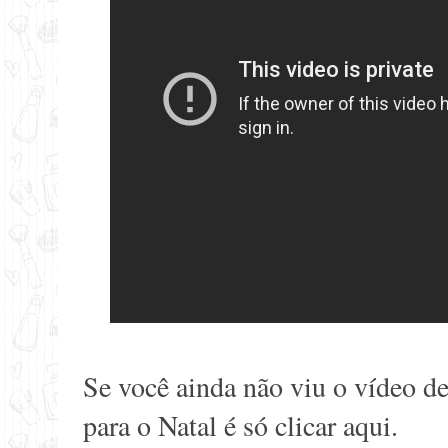
Se você ainda não viu o vídeo d
para o Natal é só clicar
aqui
.