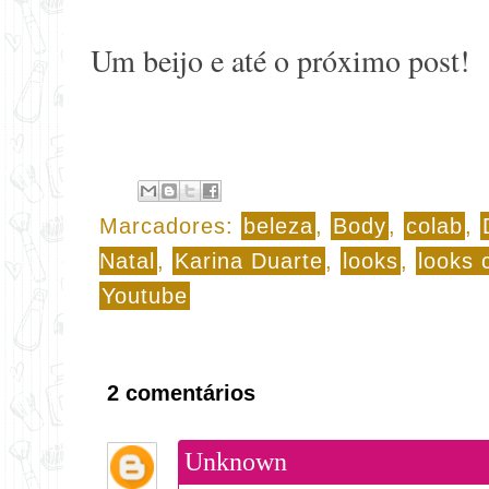
Um beijo e até o próximo post!
Marcadores:
beleza
,
Body
,
colab
,
Natal
,
Karina Duarte
,
looks
,
looks 
Youtube
2 comentários
Unknown