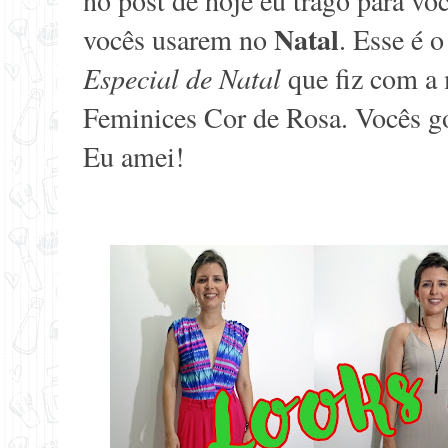
no post de hoje eu trago para vo
Natal
vocês usarem no
. Esse é o
Especial de Natal
que fiz com a
Feminices Cor de Rosa
. Vocês g
Eu amei!