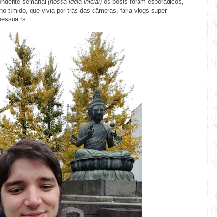
spondente semanal
(nossa ideia inicial)
os posts foram esporádicos,
o tímido, que vivia por trás das câmeras, faria vlogs super
pessoa rs.