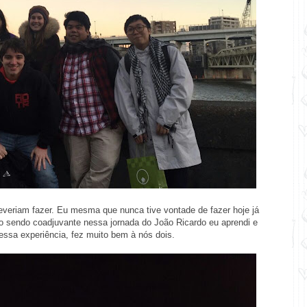
veriam fazer. Eu mesma que nunca tive vontade de fazer hoje já
o sendo coadjuvante nessa jornada do João Ricardo eu aprendi e
 essa experiência, fez muito bem à nós dois.