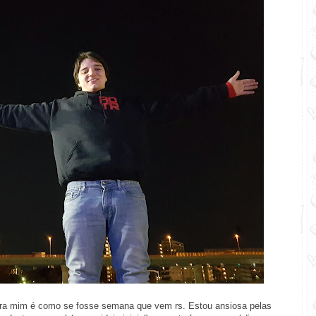
s pra mim é como se fosse semana que vem rs. Estou ansiosa pelas