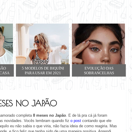
SÃO
5 MODELOS DE BIQUÍNI
EVOLUÇÃO DAS
 CASA
PARA USAR EM 2021
SOBRANCELHAS
ESES NO JAPÃO
namorado completa
8 meses no Japão
. E de lá pra cá já foram
tas novidades.
Vocês lembram quando fiz
o post
contando que ele
uilo eu não sabia o que viria, não fazia ideia de como reagiria. Mas
de, e fico feliz que tenha sido de uma maneira positiva. Aprendi