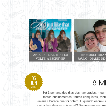
AND JUST LIKE THAT EU
ME MUDEI PARA 
VOLTEI A ESCREVER
PAULO - DIÁRIO DE
NOVA
05
8 M
JUN
2017
Há 1 semana dos dias dos namorados, meu 
tantos ensinamentos, tantas conquistas, tan
viajaria?
Parece que foi ontem. E quando escrevi aq
a vida tem dessas coisas né? Sempre nos surpreen